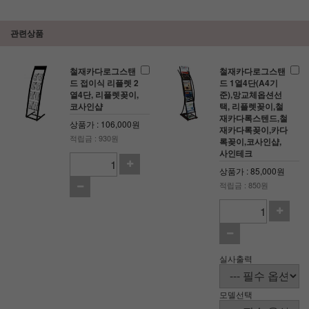
관련상품
철재카다로그스탠
철재카다로그스탠
드 접이식 리플렛 2
드 1열4단(A4기
열4단, 리플렛꽂이,
준),망교체옵션선
코사인샵
택, 리플렛꽂이,철
재카다록스텐드,철
상품가 : 106,000원
재카다록꽂이,카다
적립금 : 930원
록꽂이,코사인샵,
사인테크
상품가 : 85,000원
적립금 : 850원
실사출력
모델선택