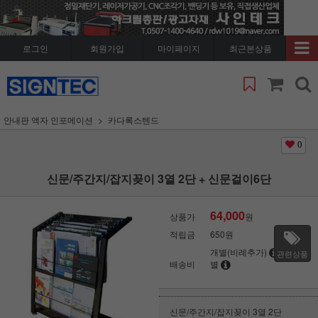
로그인
회원가입
마이페이지
최근본상품
안내판 액자 인포메이션
카다록스텐드
0
신문/주간지/잡지꽂이 3열 2단 + 신문걸이6단
64,000
상품가
원
적립금
650원
개별(비례추가)
지역
관련상품
배송비
별
신문/주간지/잡지꽂이 3열 2단