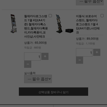
철재카다로그스탠
이동식 브로슈어
드 1열 4단(A4기
스탠드, 철재카다
준) 철재카다록스
로그스탠드 1열 4
텐드,철재카다록꽂
단(A4기준),사인테
이,카다록꽂이,코
크
사인샵,사인테크
상품가 : 89,000원
상품가 : 65,000원
적립금 : 1,100원
적립금 : 660원
실사출력
선택상품 장바구니 담기