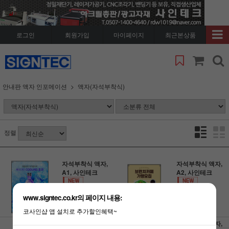
로그인
회원가입
마이페이지
최근본상품
안내판 액자 인포메이션
액자(자석부착식)
정렬
자석부착식 액자,
자석부착식 액자,
A1, 사인테크
A2, 사인테크
67,000원
37,000원
www.signtec.co.kr의 페이지 내용:
코사인샵 앱 설치로 추가할인혜택~
자석부착식 액자,
자석부착식 액자,