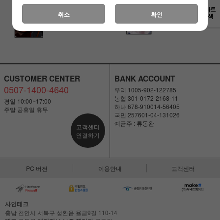
A3, 사인테크
A4, 사인테크
취소
확인
28,000원
21,000원
CUSTOMER CENTER
BANK ACCOUNT
0507-1400-4640
우리 1005-902-122785
농협 301-0172-2168-11
평일 10:00~17:00
하나 678-910014-56405
주말 공휴일 휴무
국민 257601-04-131026
예금주 : 류동완
고객센터
연결하기
PC 버전
이용안내
고객센터
사인테크
충남 천안시 서북구 성환읍 율금9길 110-14