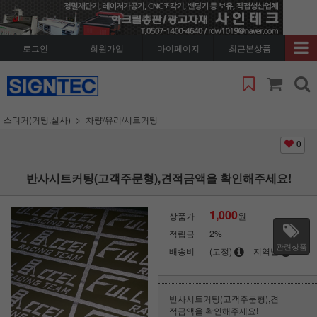
로그인
회원가입
마이페이지
최근본상품
스티커(커팅,실사)
차량/유리/시트커팅
0
반사시트커팅(고객주문형),견적금액을 확인해주세요!
1,000
상품가
원
적립금
2%
관련상품
배송비
(고정)
지역별
반사시트커팅(고객주문형),견
적금액을 확인해주세요!